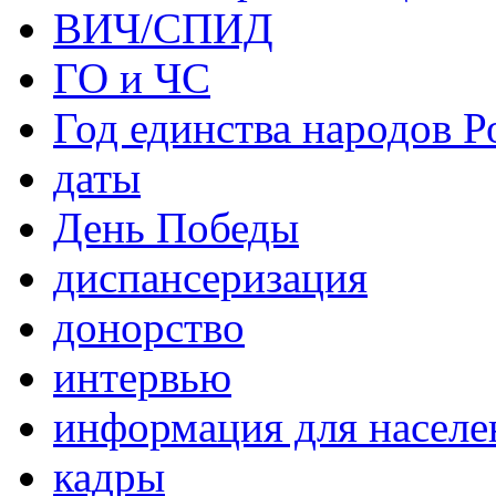
ВИЧ/СПИД
ГО и ЧС
Год единства народов Р
даты
День Победы
диспансеризация
донорство
интервью
информация для населе
кадры