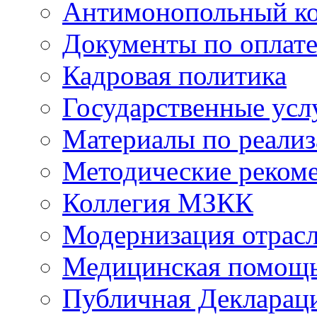
Антимонопольный к
Документы по оплате
Кадровая политика
Государственные усл
Материалы по реали
Методические реком
Коллегия МЗКК
Модернизация отрасл
Медицинская помощ
Публичная Деклараци