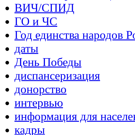
ВИЧ/СПИД
ГО и ЧС
Год единства народов Р
даты
День Победы
диспансеризация
донорство
интервью
информация для населе
кадры