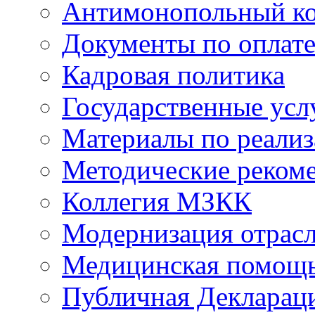
Антимонопольный к
Документы по оплате
Кадровая политика
Государственные усл
Материалы по реали
Методические реком
Коллегия МЗКК
Модернизация отрасл
Медицинская помощ
Публичная Деклараци