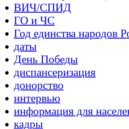
ВИЧ/СПИД
ГО и ЧС
Год единства народов Р
даты
День Победы
диспансеризация
донорство
интервью
информация для населе
кадры