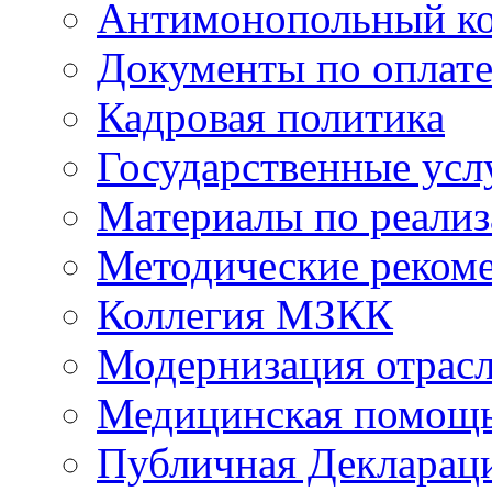
Антимонопольный к
Документы по оплате
Кадровая политика
Государственные усл
Материалы по реали
Методические реком
Коллегия МЗКК
Модернизация отрасл
Медицинская помощ
Публичная Деклараци