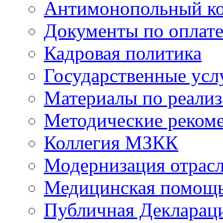
Антимонопольный к
Документы по оплате
Кадровая политика
Государственные усл
Материалы по реали
Методические реком
Коллегия МЗКК
Модернизация отрасл
Медицинская помощ
Публичная Деклараци