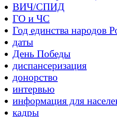
ВИЧ/СПИД
ГО и ЧС
Год единства народов Р
даты
День Победы
диспансеризация
донорство
интервью
информация для населе
кадры