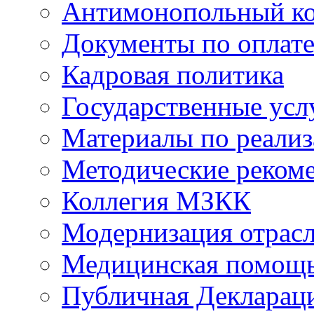
Антимонопольный к
Документы по оплате
Кадровая политика
Государственные усл
Материалы по реали
Методические реком
Коллегия МЗКК
Модернизация отрасл
Медицинская помощ
Публичная Деклараци