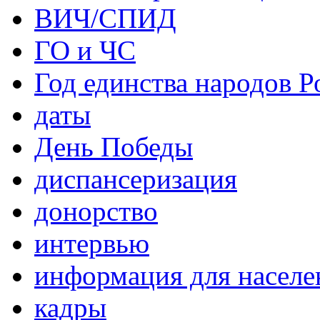
ВИЧ/СПИД
ГО и ЧС
Год единства народов Р
даты
День Победы
диспансеризация
донорство
интервью
информация для населе
кадры