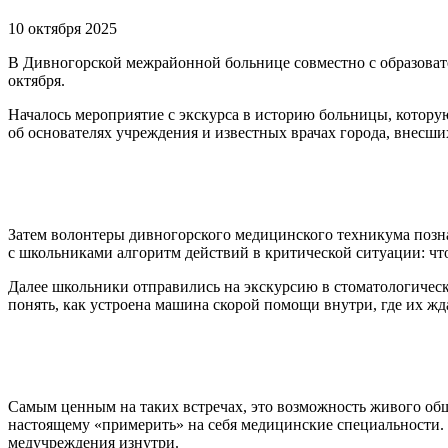
10 октября 2025
В Дивногорской межрайонной больнице совместно с образоват
октября.
Началось мероприятие с экскурса в историю больницы, котору
об основателях учреждения и известных врачах города, внесш
Затем волонтеры дивногорского медицинского техникума позна
с школьниками алгоритм действий в критической ситуации: что 
Далее школьники отправились на экскурсию в стоматологичес
понять, как устроена машина скорой помощи внутри, где их ж
Самым ценным на таких встречах, это возможность живого обще
настоящему «примерить» на себя медицинские специальности. 
медучреждения изнутри.