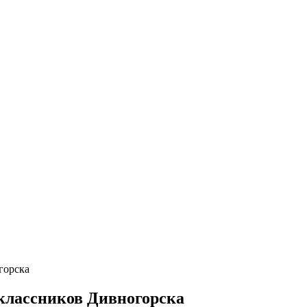
горска
классников Дивногорска