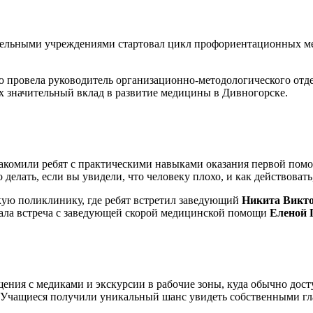
ельными учреждениями стартовал цикл профориентационных мер
ю провела руководитель организационно-методологического отд
их значительный вклад в развитие медицины в Дивногорске.
комили ребят с практическими навыками оказания первой помощ
делать, если вы увидели, что человеку плохо, и как действовать
кую поликлинику, где ребят встретил заведующий
Никита Викто
дала встреча с заведующей скорой медицинской помощи
Еленой 
ния с медиками и экскурсии в рабочие зоны, куда обычно досту
Учащиеся получили уникальный шанс увидеть собственными глаза