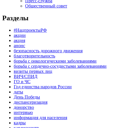
Пресс-служба
Общественный совет
Разделы
#НацпроектыРФ
акции
акция
анонс
безопасность дорожного движения
благотворительность
борьба с онкологическими заболеваниями
борьба с сердечно-сосудистыми заболеваниями
визиты первых лиц
ВИЧ/СПИД
ГО и ЧС
Год единства народов России
даты
День Победы
диспансеризация
донорство
интервью
информация для населения
кадры
кардиоцентр