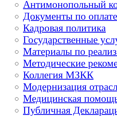
Антимонопольный к
Документы по оплате
Кадровая политика
Государственные усл
Материалы по реали
Методические реком
Коллегия МЗКК
Модернизация отрасл
Медицинская помощ
Публичная Деклараци