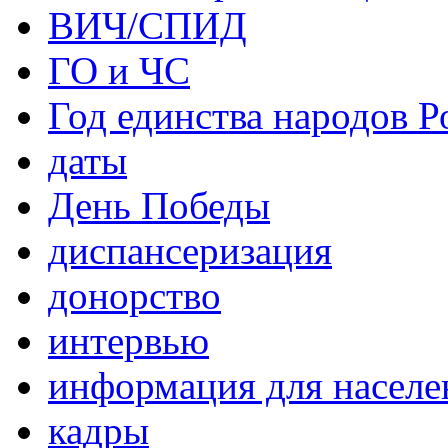
ВИЧ/СПИД
ГО и ЧС
Год единства народов Р
даты
День Победы
диспансеризация
донорство
интервью
информация для населе
кадры