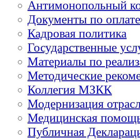
Антимонопольный к
Документы по оплате
Кадровая политика
Государственные усл
Материалы по реали
Методические реком
Коллегия МЗКК
Модернизация отрасл
Медицинская помощ
Публичная Деклараци