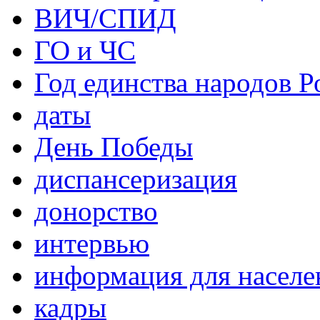
ВИЧ/СПИД
ГО и ЧС
Год единства народов Р
даты
День Победы
диспансеризация
донорство
интервью
информация для населе
кадры