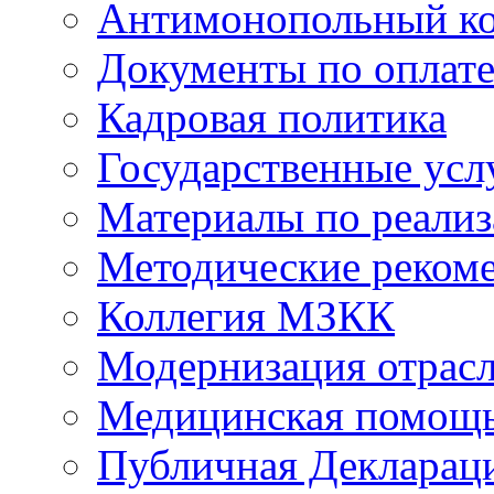
Антимонопольный к
Документы по оплате
Кадровая политика
Государственные усл
Материалы по реали
Методические реком
Коллегия МЗКК
Модернизация отрасл
Медицинская помощ
Публичная Деклараци