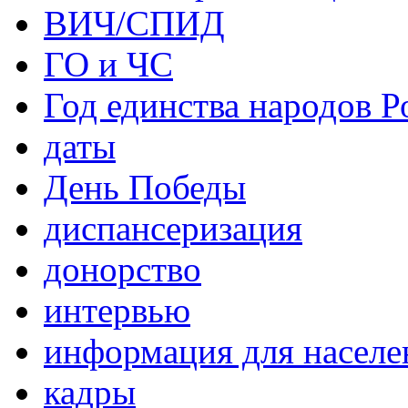
ВИЧ/СПИД
ГО и ЧС
Год единства народов Р
даты
День Победы
диспансеризация
донорство
интервью
информация для населе
кадры