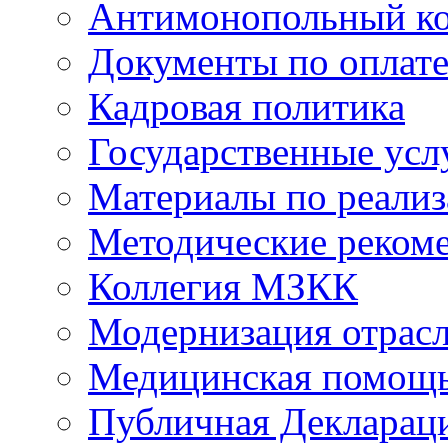
Антимонопольный к
Документы по оплате
Кадровая политика
Государственные усл
Материалы по реали
Методические реком
Коллегия МЗКК
Модернизация отрасл
Медицинская помощ
Публичная Деклараци