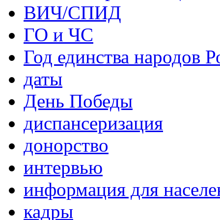
ВИЧ/СПИД
ГО и ЧС
Год единства народов Р
даты
День Победы
диспансеризация
донорство
интервью
информация для населе
кадры