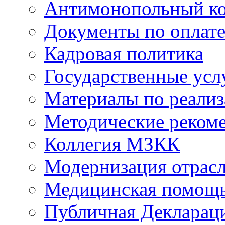
Антимонопольный к
Документы по оплате
Кадровая политика
Государственные усл
Материалы по реали
Методические реком
Коллегия МЗКК
Модернизация отрасл
Медицинская помощ
Публичная Деклараци