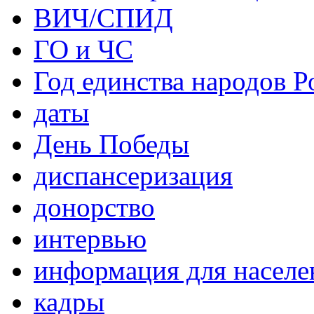
ВИЧ/СПИД
ГО и ЧС
Год единства народов Р
даты
День Победы
диспансеризация
донорство
интервью
информация для населе
кадры