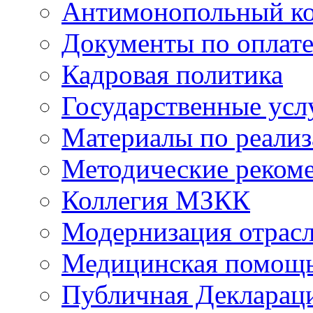
Антимонопольный к
Документы по оплате
Кадровая политика
Государственные усл
Материалы по реали
Методические реком
Коллегия МЗКК
Модернизация отрасл
Медицинская помощ
Публичная Деклараци