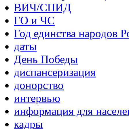
ВИЧ/СПИД
ГО и ЧС
Год единства народов Р
даты
День Победы
диспансеризация
донорство
интервью
информация для населе
кадры