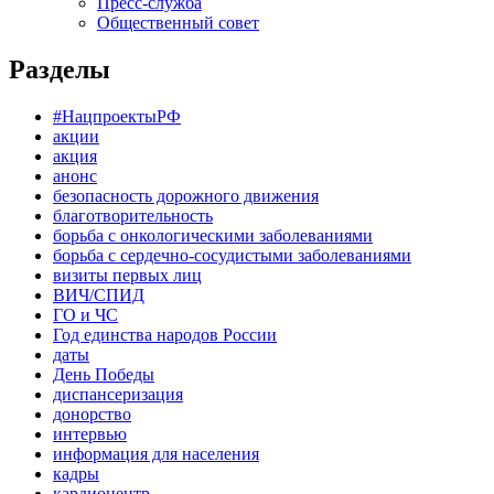
Пресс-служба
Общественный совет
Разделы
#НацпроектыРФ
акции
акция
анонс
безопасность дорожного движения
благотворительность
борьба с онкологическими заболеваниями
борьба с сердечно-сосудистыми заболеваниями
визиты первых лиц
ВИЧ/СПИД
ГО и ЧС
Год единства народов России
даты
День Победы
диспансеризация
донорство
интервью
информация для населения
кадры
кардиоцентр