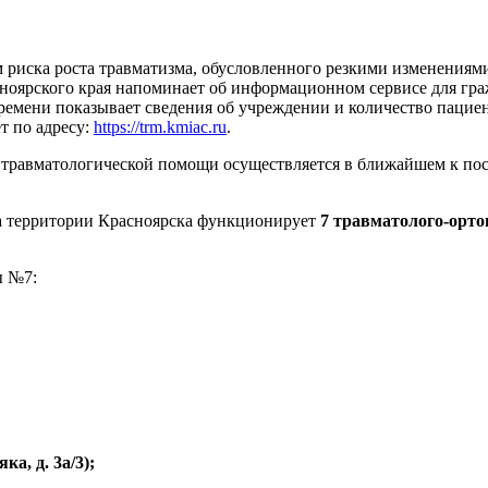
 риска роста травматизма, обусловленного резкими изменениями
ноярского края напоминает об информационном сервисе для гр
времени показывает сведения об учреждении и количество паци
т по адресу:
https://trm.kmiac.ru
.
 травматологической помощи осуществляется в ближайшем к пос
на территории Красноярска функционирует
7 травматолого-орто
ы №7:
ка, д. 3а/3);