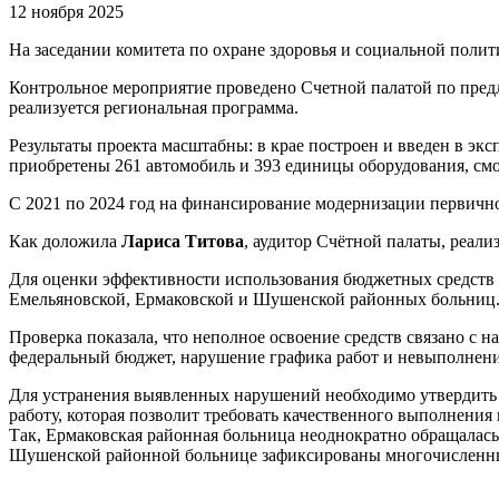
12 ноября 2025
На заседании комитета по охране здоровья и социальной поли
Контрольное мероприятие проведено Счетной палатой по пред
реализуется региональная программа.
Результаты проекта масштабны: в крае построен и введен в эк
приобретены 261 автомобиль и 393 единицы оборудования, с
С 2021 по 2024 год на финансирование модернизации первично
Как доложила
Лариса Титова
, аудитор Счётной палаты, реал
Для оценки эффективности использования бюджетных средств в
Емельяновской, Ермаковской и Шушенской районных больниц
Проверка показала, что неполное освоение средств связано с
федеральный бюджет, нарушение графика работ и невыполнение
Для устранения выявленных нарушений необходимо утвердить
работу, которая позволит требовать качественного выполнени
Так, Ермаковская районная больница неоднократно обращалась
Шушенской районной больнице зафиксированы многочисленные 