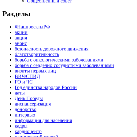
Общественный совет
Разделы
#НацпроектыРФ
акции
акция
анонс
безопасность дорожного движения
благотворительность
борьба с онкологическими заболеваниями
борьба с сердечно-сосудистыми заболеваниями
визиты первых лиц
ВИЧ/СПИД
ГО и ЧС
Год единства народов России
даты
День Победы
диспансеризация
донорство
интервью
информация для населения
кадры
кардиоцентр
клинический случай