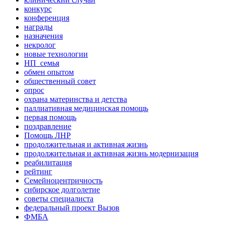
конкурс
конференция
награды
назначения
некролог
новые технологии
НП_семья
обмен опытом
общественный совет
опрос
охрана материнства и детства
паллиативная медицинская помощь
первая помощь
поздравление
Помощь ЛНР
продолжительная и активная жизнь
продолжительная и активная жизнь модернизация
реабилитация
рейтинг
Семейноцентричность
сибирское долголетие
советы специалиста
федеральный проект Вызов
ФМБА