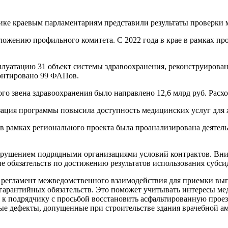
тике краевым парламентариям представили результаты проверки 
ложению профильного комитета. С 2022 года в крае в рамках пр
сплуатацию 31 объект системы здравоохранения, реконструирова
монтировано 99 ФАПов.
го звена здравоохранения было направлено 12,6 млрд руб. Расх
изация программы повысила доступность медицинских услуг для
 рамках регионального проекта была проанализирована деятельн
.
 нарушением подрядными организациями условий контрактов. Вни
 обязательств по достижению результатов использования субси
 регламент межведомственного взаимодействия для приемки вы
я гарантийных обязательств. Это поможет учитывать интересы 
 к подрядчику с просьбой восстановить асфальтированную проез
дефекты, допущенные при строительстве здания врачебной амб