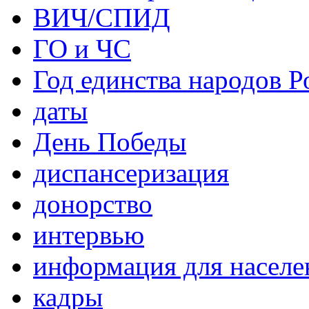
ВИЧ/СПИД
ГО и ЧС
Год единства народов Р
даты
День Победы
диспансеризация
донорство
интервью
информация для населе
кадры