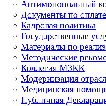
Антимонопольный к
Документы по оплате
Кадровая политика
Государственные усл
Материалы по реали
Методические реком
Коллегия МЗКК
Модернизация отрасл
Медицинская помощ
Публичная Деклараци