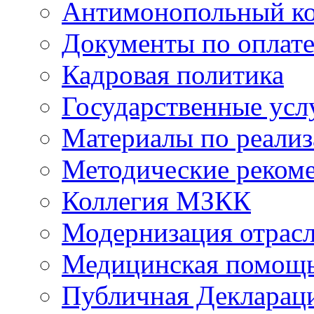
Антимонопольный к
Документы по оплате
Кадровая политика
Государственные усл
Материалы по реали
Методические реком
Коллегия МЗКК
Модернизация отрасл
Медицинская помощ
Публичная Деклараци