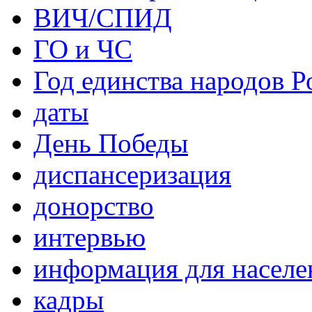
ВИЧ/СПИД
ГО и ЧС
Год единства народов Р
даты
День Победы
диспансеризация
донорство
интервью
информация для населе
кадры