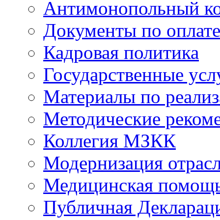
Антимонопольный к
Документы по оплате
Кадровая политика
Государственные усл
Материалы по реали
Методические реком
Коллегия МЗКК
Модернизация отрасл
Медицинская помощ
Публичная Деклараци