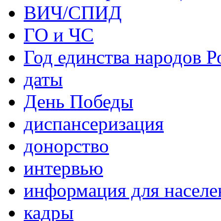
ВИЧ/СПИД
ГО и ЧС
Год единства народов Р
даты
День Победы
диспансеризация
донорство
интервью
информация для населе
кадры