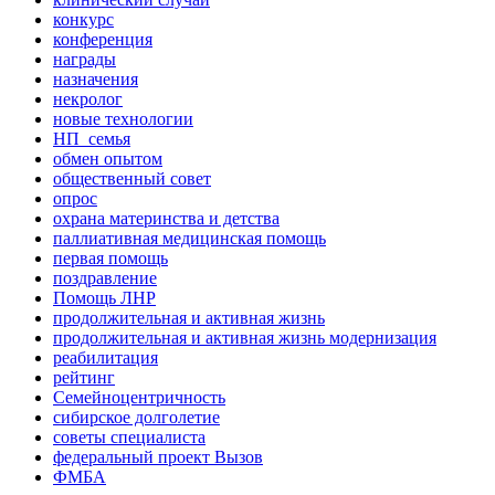
конкурс
конференция
награды
назначения
некролог
новые технологии
НП_семья
обмен опытом
общественный совет
опрос
охрана материнства и детства
паллиативная медицинская помощь
первая помощь
поздравление
Помощь ЛНР
продолжительная и активная жизнь
продолжительная и активная жизнь модернизация
реабилитация
рейтинг
Семейноцентричность
сибирское долголетие
советы специалиста
федеральный проект Вызов
ФМБА