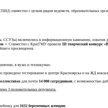
СПИД совместно с целым рядом ведомств, образовательных орг
ы, ССУЗы) включились в информационную кампанию, охватив де
ов
. • Совместно с КрасГМУ провели
III творческий конкурс «
ейшего просвещения.
иятиях, в вузах и техникумах.
 проведено тестирование в центре Красноярска и на ЖД вокзал
коллективах
для почти
14 000 сотрудников
, с возможностью до
лено 3 положительных результата.
ребенку для
1632 беременных женщин
.