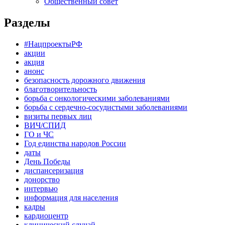
Общественный совет
Разделы
#НацпроектыРФ
акции
акция
анонс
безопасность дорожного движения
благотворительность
борьба с онкологическими заболеваниями
борьба с сердечно-сосудистыми заболеваниями
визиты первых лиц
ВИЧ/СПИД
ГО и ЧС
Год единства народов России
даты
День Победы
диспансеризация
донорство
интервью
информация для населения
кадры
кардиоцентр
клинический случай