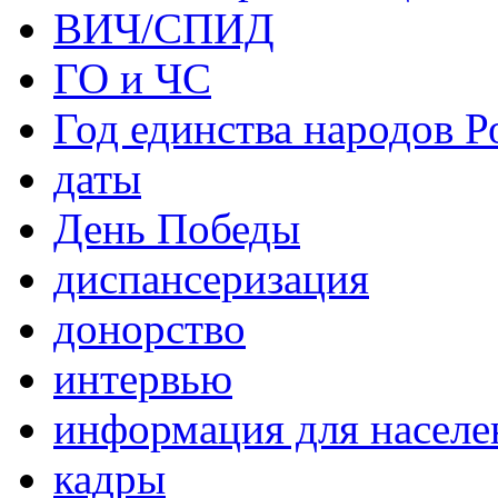
ВИЧ/СПИД
ГО и ЧС
Год единства народов Р
даты
День Победы
диспансеризация
донорство
интервью
информация для населе
кадры