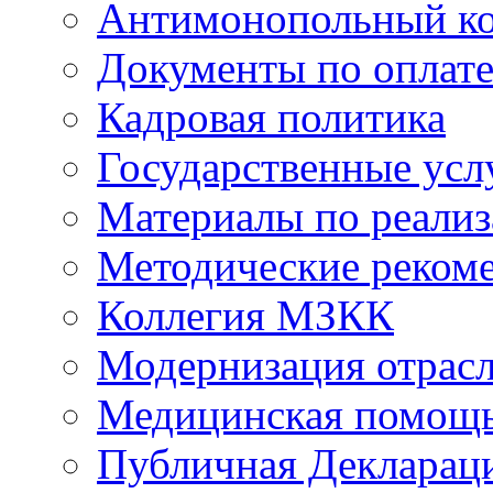
Антимонопольный к
Документы по оплате
Кадровая политика
Государственные усл
Материалы по реали
Методические реком
Коллегия МЗКК
Модернизация отрасл
Медицинская помощ
Публичная Деклараци