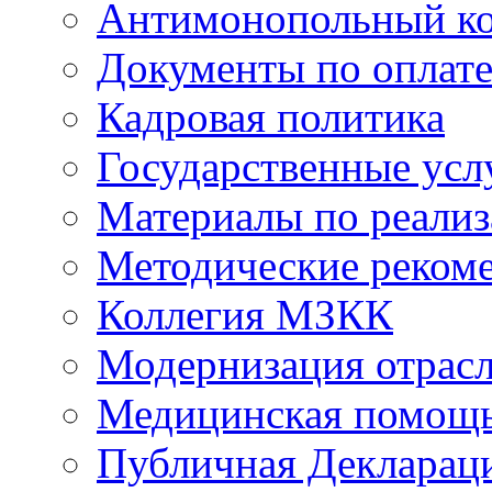
Антимонопольный к
Документы по оплате
Кадровая политика
Государственные усл
Материалы по реали
Методические реком
Коллегия МЗКК
Модернизация отрасл
Медицинская помощ
Публичная Деклараци