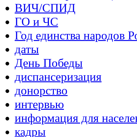
ВИЧ/СПИД
ГО и ЧС
Год единства народов Р
даты
День Победы
диспансеризация
донорство
интервью
информация для населе
кадры