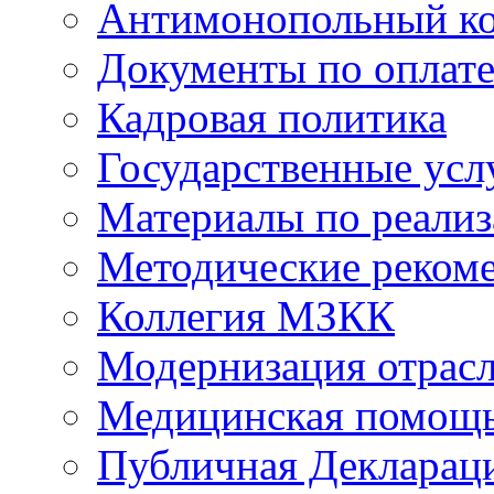
Антимонопольный к
Документы по оплате
Кадровая политика
Государственные усл
Материалы по реали
Методические реком
Коллегия МЗКК
Модернизация отрасл
Медицинская помощ
Публичная Деклараци