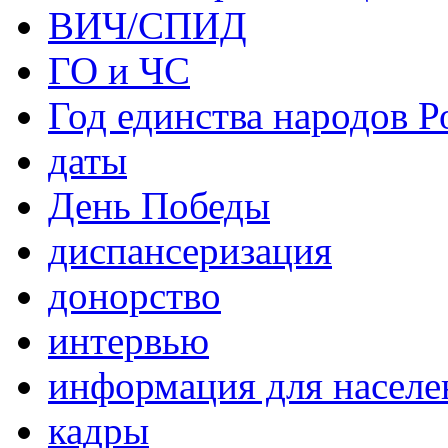
ВИЧ/СПИД
ГО и ЧС
Год единства народов Р
даты
День Победы
диспансеризация
донорство
интервью
информация для населе
кадры