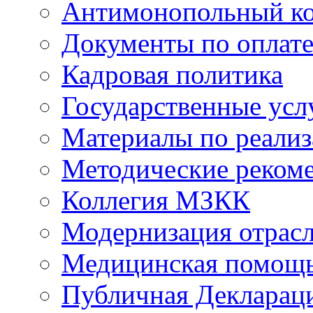
Антимонопольный к
Документы по оплате
Кадровая политика
Государственные усл
Материалы по реали
Методические реком
Коллегия МЗКК
Модернизация отрасл
Медицинская помощ
Публичная Деклараци