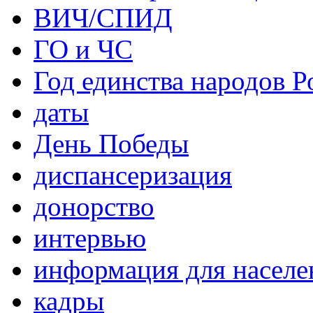
ВИЧ/СПИД
ГО и ЧС
Год единства народов Р
даты
День Победы
диспансеризация
донорство
интервью
информация для населе
кадры