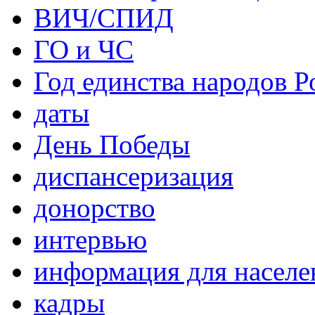
ВИЧ/СПИД
ГО и ЧС
Год единства народов Р
даты
День Победы
диспансеризация
донорство
интервью
информация для населе
кадры