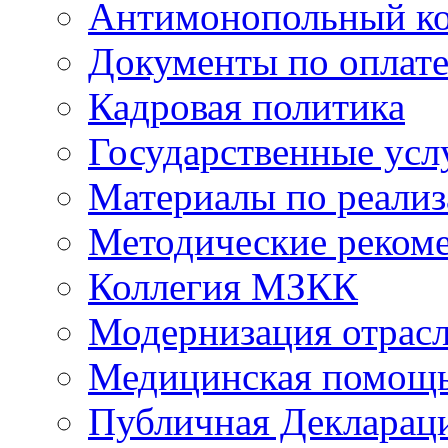
Антимонопольный к
Документы по оплате
Кадровая политика
Государственные усл
Материалы по реали
Методические реком
Коллегия МЗКК
Модернизация отрасл
Медицинская помощ
Публичная Деклараци