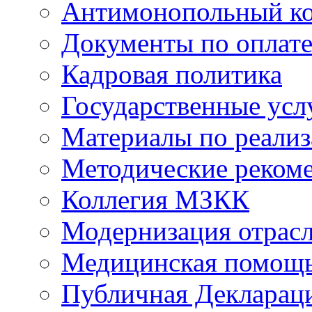
Антимонопольный к
Документы по оплате
Кадровая политика
Государственные усл
Материалы по реали
Методические реком
Коллегия МЗКК
Модернизация отрасл
Медицинская помощ
Публичная Деклараци