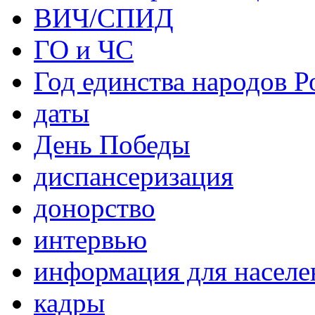
ВИЧ/СПИД
ГО и ЧС
Год единства народов Р
даты
День Победы
диспансеризация
донорство
интервью
информация для населе
кадры