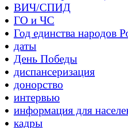
ВИЧ/СПИД
ГО и ЧС
Год единства народов Р
даты
День Победы
диспансеризация
донорство
интервью
информация для населе
кадры