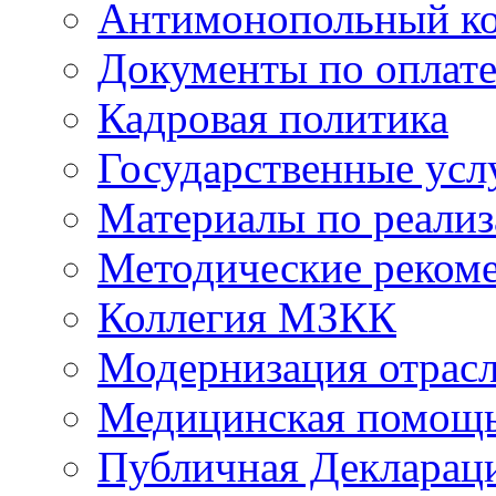
Антимонопольный к
Документы по оплате
Кадровая политика
Государственные усл
Материалы по реали
Методические реком
Коллегия МЗКК
Модернизация отрасл
Медицинская помощ
Публичная Деклараци