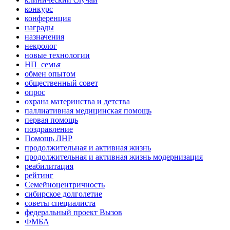
конкурс
конференция
награды
назначения
некролог
новые технологии
НП_семья
обмен опытом
общественный совет
опрос
охрана материнства и детства
паллиативная медицинская помощь
первая помощь
поздравление
Помощь ЛНР
продолжительная и активная жизнь
продолжительная и активная жизнь модернизация
реабилитация
рейтинг
Семейноцентричность
сибирское долголетие
советы специалиста
федеральный проект Вызов
ФМБА