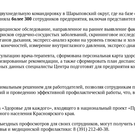
двухнедельную командировку в Шарыповский округ, где на баз
иняла
более 300
сотрудников предприятия, включая представител
ицинское обследование, направленное на раннее выявление фак
рисков сердечно-сосудистых заболеваний, скрининговое исследо
ганов дыхания, экспресс-анализ крови на уровень глюкозы и хо
конечностей, измерение внутриглазного давления, экспресс-диа
ьтацию врача-терапевта, сформована персональная карта здоров
ализированные рекомендации, а также сформировать план диспа
нных данных специалисты Центра подготовят для предприятия к
тимальным решением для работодателей, позволяя сотрудникам 
ий и проведению эффективной профилактической работы, что, в
а «Здоровье для каждого», входящего в национальный проект «П
ного населения Красноярского края.
выездных профосмотров для своих сотрудников, могут получить
ья и медицинской профилактики: 8 (391) 212-40-38.