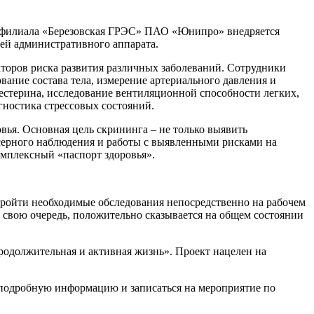
е филиала «Березовская ГРЭС» ПАО «Юнипро» внедряется
ей административного аппарата.
торов риска развития различных заболеваний. Сотрудники
вание состава тела, измерение артериального давления и
лестерина, исследование вентиляционной способности легких,
гностика стрессовых состояний.
ья. Основная цель скрининга – не только выявить
нсерного наблюдения и работы с выявленными рисками на
омплексный «паспорт здоровья».
пройти необходимые обследования непосредственно на рабочем
 свою очередь, положительно сказывается на общем состоянии
родолжительная и активная жизнь». Проект нацелен на
 подробную информацию и записаться на мероприятие по