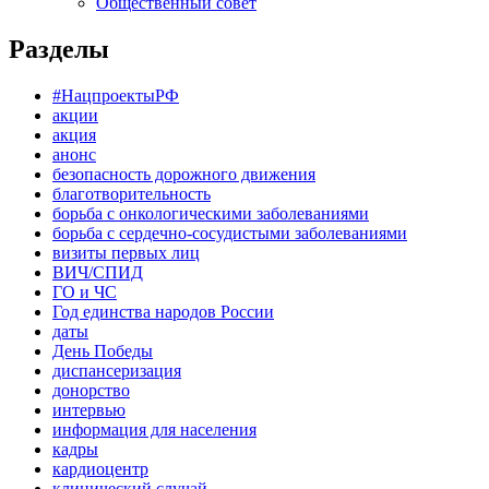
Общественный совет
Разделы
#НацпроектыРФ
акции
акция
анонс
безопасность дорожного движения
благотворительность
борьба с онкологическими заболеваниями
борьба с сердечно-сосудистыми заболеваниями
визиты первых лиц
ВИЧ/СПИД
ГО и ЧС
Год единства народов России
даты
День Победы
диспансеризация
донорство
интервью
информация для населения
кадры
кардиоцентр
клинический случай