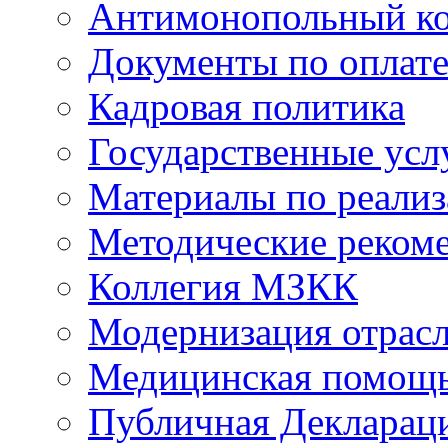
Антимонопольный к
Документы по оплате
Кадровая политика
Государственные усл
Материалы по реали
Методические реком
Коллегия МЗКК
Модернизация отрасл
Медицинская помощ
Публичная Деклараци