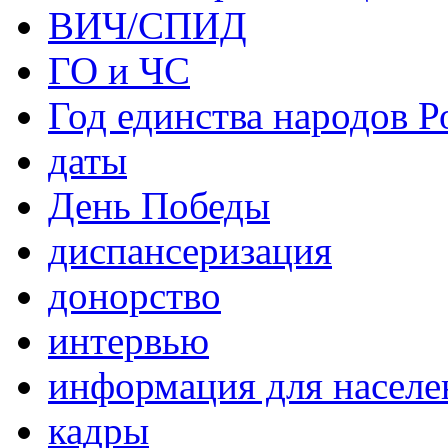
ВИЧ/СПИД
ГО и ЧС
Год единства народов Р
даты
День Победы
диспансеризация
донорство
интервью
информация для населе
кадры