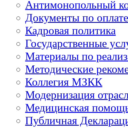
Антимонопольный к
Документы по оплате
Кадровая политика
Государственные усл
Материалы по реали
Методические реком
Коллегия МЗКК
Модернизация отрасл
Медицинская помощ
Публичная Деклараци