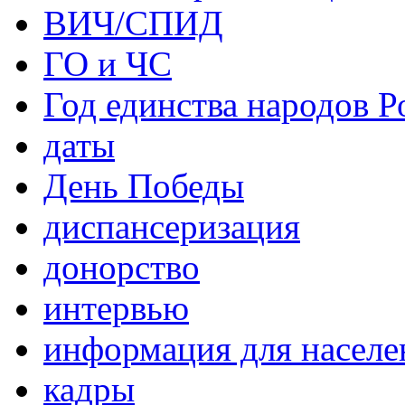
ВИЧ/СПИД
ГО и ЧС
Год единства народов Р
даты
День Победы
диспансеризация
донорство
интервью
информация для населе
кадры