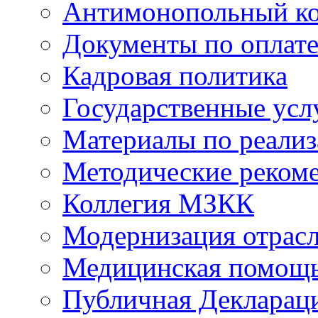
Антимонопольный к
Документы по оплате
Кадровая политика
Государственные усл
Материалы по реали
Методические реком
Коллегия МЗКК
Модернизация отрасл
Медицинская помощ
Публичная Деклараци