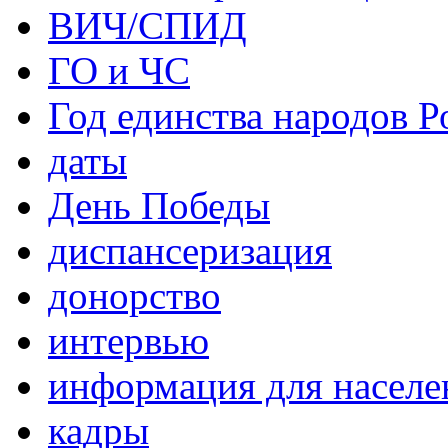
ВИЧ/СПИД
ГО и ЧС
Год единства народов Р
даты
День Победы
диспансеризация
донорство
интервью
информация для населе
кадры