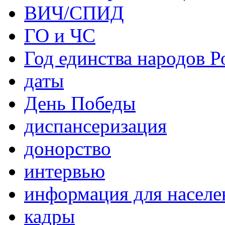
ВИЧ/СПИД
ГО и ЧС
Год единства народов Р
даты
День Победы
диспансеризация
донорство
интервью
информация для населе
кадры