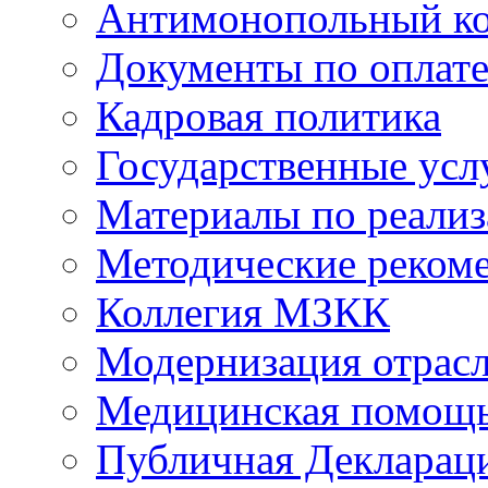
Антимонопольный к
Документы по оплате
Кадровая политика
Государственные усл
Материалы по реали
Методические реком
Коллегия МЗКК
Модернизация отрасл
Медицинская помощ
Публичная Деклараци