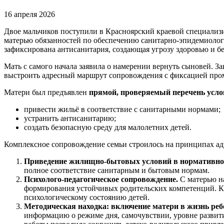
16 апреля 2026
Двое мальчиков поступили в Красноярский краевой специали
матерью обязанностей по обеспечению санитарно-эпидемиоло
зафиксирована антисанитария, создающая угрозу здоровью и бе
Мать с самого начала заявила о намерении вернуть сыновей.
выстроить адресный маршрут сопровождения с фиксацией про
Матери был предъявлен
прямой, проверяемый перечень усл
привести жильё в соответствие с санитарными нормами;
устранить антисанитарию;
создать безопасную среду для малолетних детей.
Комплексное сопровождение семьи строилось на принципах ад
Приведение жилищно-бытовых условий в нормативное
полное соответствие санитарным и бытовым нормам.
Психолого-педагогическое сопровождение.
С матерью на
формирования устойчивых родительских компетенций. Кл
психологическому состоянию детей.
Методическая находка: включение матери в жизнь ребе
информацию о режиме дня, самочувствии, уровне развит