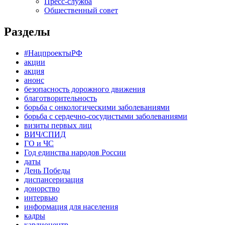
Пресс-служба
Общественный совет
Разделы
#НацпроектыРФ
акции
акция
анонс
безопасность дорожного движения
благотворительность
борьба с онкологическими заболеваниями
борьба с сердечно-сосудистыми заболеваниями
визиты первых лиц
ВИЧ/СПИД
ГО и ЧС
Год единства народов России
даты
День Победы
диспансеризация
донорство
интервью
информация для населения
кадры
кардиоцентр