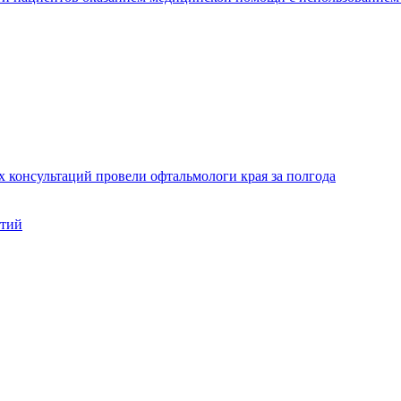
х консультаций провели офтальмологи края за полгода
нтий