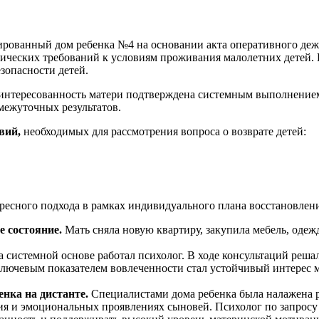
зированный дом ребенка №4 на основании акта оперативного д
гических требований к условиям проживания малолетних детей
зопасности детей.
 Заинтересованность матери подтверждена системным выполнени
межуточных результатов.
овий
,
необходимых для рассмотрения вопроса о возврате детей:
ресного подхода в рамках индивидуального плана восстановлен
 состояние.
Мать сняла новую квартиру, закупила мебель, оде
 системной основе работал психолог. В ходе консультаций решал
ючевым показателем вовлеченности стал устойчивый интерес ма
нка на дистанте.
Специалистами дома ребенка была налажена ре
ия и эмоциональных проявлениях сыновей. Психолог по запросу