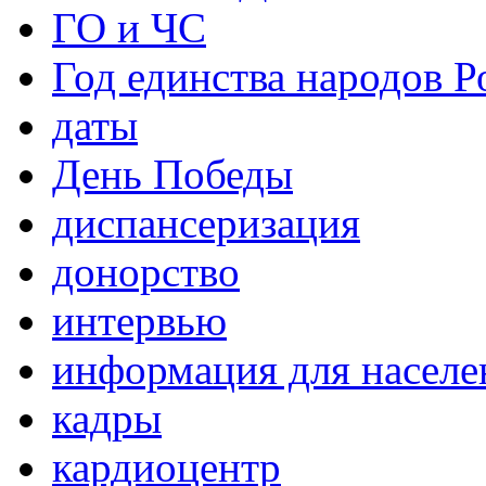
ГО и ЧС
Год единства народов Р
даты
День Победы
диспансеризация
донорство
интервью
информация для населе
кадры
кардиоцентр