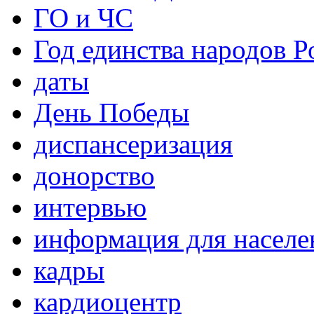
ГО и ЧС
Год единства народов Р
даты
День Победы
диспансеризация
донорство
интервью
информация для населе
кадры
кардиоцентр