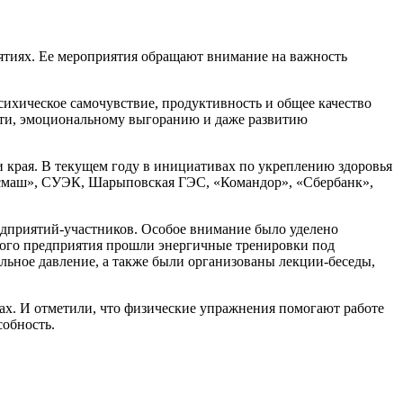
ятиях. Ее мероприятия обращают внимание на важность
психическое самочувствие, продуктивность и общее качество
сти, эмоциональному выгоранию и даже развитию
 края. В текущем году в инициативах по укреплению здоровья
расмаш», СУЭК, Шарыповская ГЭС, «Командор», «Сбербанк»,
едприятий-участников. Особое внимание было уделено
ного предприятия прошли энергичные тренировки под
ьное давление, а также были организованы лекции-беседы,
х. И отметили, что физические упражнения помогают работе
обность.