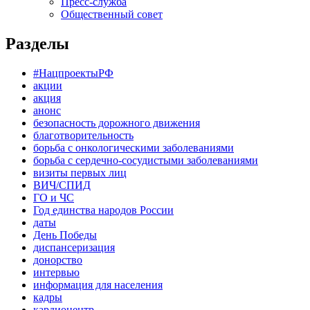
Пресс-служба
Общественный совет
Разделы
#НацпроектыРФ
акции
акция
анонс
безопасность дорожного движения
благотворительность
борьба с онкологическими заболеваниями
борьба с сердечно-сосудистыми заболеваниями
визиты первых лиц
ВИЧ/СПИД
ГО и ЧС
Год единства народов России
даты
День Победы
диспансеризация
донорство
интервью
информация для населения
кадры
кардиоцентр