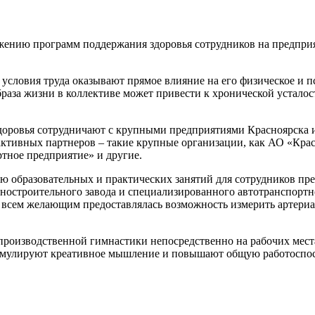
ижению программ поддержания здоровья сотрудников на предпри
, условия труда оказывают прямое влияние на его физическое и 
раза жизни в коллективе может привести к хронической устало
доровья сотрудничают с крупными предприятиями Красноярска и
и активных партнеров – такие крупные организации, как АО «К
тное предприятие» и другие.
ю образовательных и практических занятий для сотрудников пр
иностроительного завода и специализированного автотранспорт
 всем желающим предоставлялась возможность измерить артериал
роизводственной гимнастики непосредственно на рабочих места
имулируют креативное мышление и повышают общую работоспос