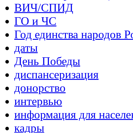
ВИЧ/СПИД
ГО и ЧС
Год единства народов Р
даты
День Победы
диспансеризация
донорство
интервью
информация для населе
кадры