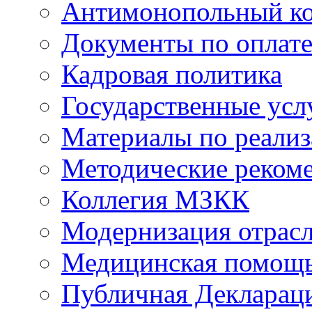
Антимонопольный к
Документы по оплате
Кадровая политика
Государственные усл
Материалы по реали
Методические реком
Коллегия МЗКК
Модернизация отрасл
Медицинская помощ
Публичная Деклараци