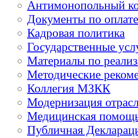
Антимонопольный к
Документы по оплате
Кадровая политика
Государственные усл
Материалы по реали
Методические реком
Коллегия МЗКК
Модернизация отрасл
Медицинская помощ
Публичная Деклараци