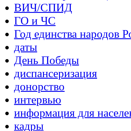
ВИЧ/СПИД
ГО и ЧС
Год единства народов Р
даты
День Победы
диспансеризация
донорство
интервью
информация для населе
кадры