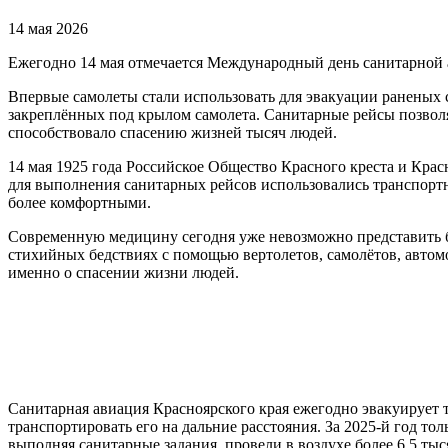
14 мая 2026
Ежегодно 14 мая отмечается Международный день санитарной 
Впервые самолеты стали использовать для эвакуации раненых 
закреплённых под крылом самолета. Санитарные рейсы позволя
способствовало спасению жизней тысяч людей.
14 мая 1925 года Российское Общество Красного креста и Кра
для выполнения санитарных рейсов использовались транспорт
более комфортными.
Современную медицину сегодня уже невозможно представить бе
стихийных бедствиях с помощью вертолетов, самолётов, авто
именно о спасении жизни людей.
Санитарная авиация Красноярского края ежегодно эвакуирует т
транспортировать его на дальние расстояния. За 2025-й год т
выполняя санитарные задания, провели в воздухе более 6,5 тыс