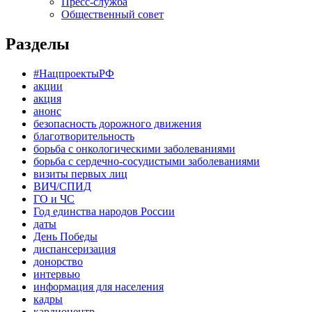
Пресс-служба
Общественный совет
Разделы
#НацпроектыРФ
акции
акция
анонс
безопасность дорожного движения
благотворительность
борьба с онкологическими заболеваниями
борьба с сердечно-сосудистыми заболеваниями
визиты первых лиц
ВИЧ/СПИД
ГО и ЧС
Год единства народов России
даты
День Победы
диспансеризация
донорство
интервью
информация для населения
кадры
кардиоцентр