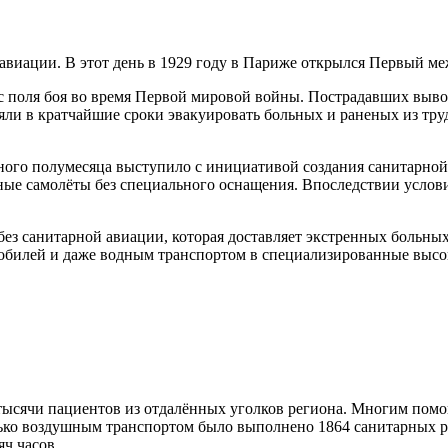
авиации. В этот день в 1929 году в Париже открылся Первый м
с поля боя во время Первой мировой войны. Пострадавших выво
ли в кратчайшие сроки эвакуировать больных и раненых из тру
сного полумесяца выступило с инициативой создания санитарной
ные самолёты без специального оснащения. Впоследствии услов
з санитарной авиации, которая доставляет экстренных больных
мобилей и даже водным транспортом в специализированные высо
ысячи пациентов из отдалённых уголков региона. Многим помога
олько воздушным транспортом было выполнено 1864 санитарных р
яч часов.