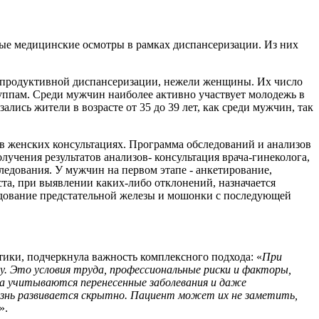
вые медицинские осмотры в рамках диспансеризации. Из них
репродуктивной диспансеризации, нежели женщины. Их число
руппам. Среди мужчин наиболее активно участвует молодежь в
ались жители в возрасте от 35 до 39 лет, как среди мужчин, так
в женских консультациях. Программа обследований и анализов
учения результатов анализов- консультация врача-гинеколога,
едования. У мужчин на первом этапе - анкетирование,
ста, при выявлении каких-либо отклонений, назначается
ледование предстательной железы и мошонки с последующей
ики, подчеркнула важность комплексного подхода: «
При
. Это условия труда, профессиональные риски и факторы,
еза учитываются перенесенные заболевания и даже
лезнь развивается скрытно. Пациент может их не заметить,
».