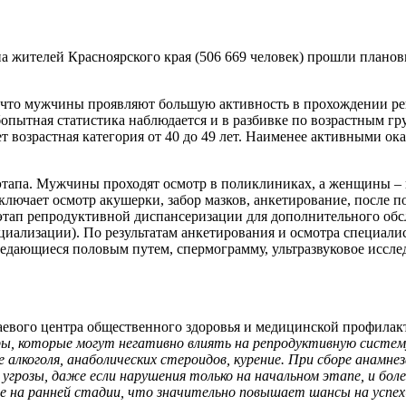
на жителей Красноярского края (506 669 человек) прошли плано
т, что мужчины проявляют большую активность в прохождении 
юбопытная статистика наблюдается и в разбивке по возрастным г
ет возрастная категория от 40 до 49 лет. Наименее активными оказ
этапа. Мужчины проходят осмотр в поликлиниках, а женщины – 
ючает осмотр акушерки, забор мазков, анкетирование, после пол
тап репродуктивной диспансеризации для дополнительного обсл
циализации). По результатам анкетирования и осмотра специали
ередающиеся половым путем, спермограмму, ультразвуковое исс
евого центра общественного здоровья и медицинской профилакт
, которые могут негативно влиять на репродуктивную систему
 алкоголя, анаболических стероидов, курение. При сборе анамн
 угрозы, даже если нарушения только на начальном этапе, и бо
ие на ранней стадии, что значительно повышает шансы на успех