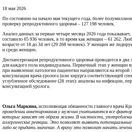
18 мая 2026
По состоянию на начало мая текущего года, более полумиллио
проверку репродуктивного здоровья – 127 198 человек.
Анализ данных за первые четыре месяца 2026 года показывае
составило 65 936 человек, в то время как женщин – 61 262. Л
возрасте от 18 до 34 лет (29 268 человек). У женщин же лидиру
и среди женщин.
Диспансеризация репродуктивного здоровья проводится в два 
для каждого пола индивидуальна. Первичный этап у женщин вкл
при выявлении патологии пациентки направляются на второй э
консультация врача-уролога (или хирурга соответствующей спе
углубленное обследование (2й этап): анализы на инфекции, п
консультацией уролога.
Ольга Маркина,
исполняющая обязанности главного врача Кра
проведении анкетирования у мужчин учитываются все факторы
которые зависят от образа жизни. В частности, употребление
аллергические реакции. Это позволяет выявить потенциальные
либо не придать значение. А врачу это позволит начать лечен