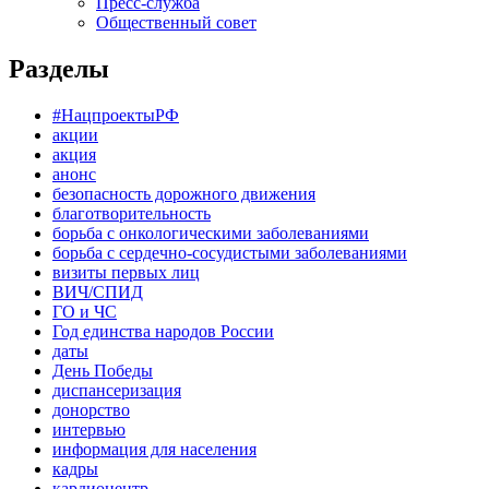
Пресс-служба
Общественный совет
Разделы
#НацпроектыРФ
акции
акция
анонс
безопасность дорожного движения
благотворительность
борьба с онкологическими заболеваниями
борьба с сердечно-сосудистыми заболеваниями
визиты первых лиц
ВИЧ/СПИД
ГО и ЧС
Год единства народов России
даты
День Победы
диспансеризация
донорство
интервью
информация для населения
кадры
кардиоцентр