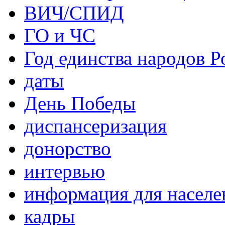
ВИЧ/СПИД
ГО и ЧС
Год единства народов Р
даты
День Победы
диспансеризация
донорство
интервью
информация для населе
кадры