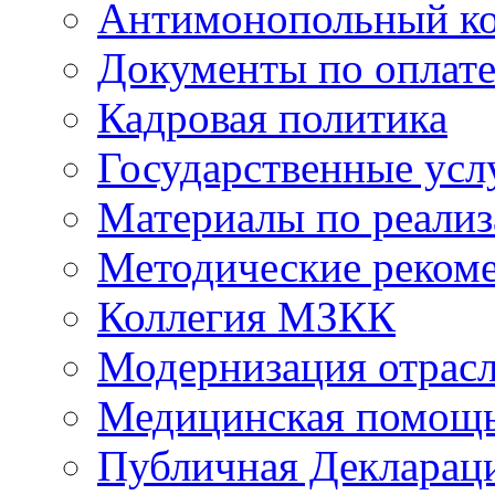
Антимонопольный к
Документы по оплате
Кадровая политика
Государственные усл
Материалы по реали
Методические реком
Коллегия МЗКК
Модернизация отрасл
Медицинская помощ
Публичная Деклараци