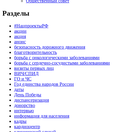
Общественный совет
Разделы
#НацпроектыРФ
акции
акция
анонс
безопасность дорожного движения
благотворительность
борьба с онкологическими заболеваниями
борьба с сердечно-сосудистыми заболеваниями
визиты первых лиц
ВИЧ/СПИД
ГО и ЧС
Год единства народов России
даты
День Победы
диспансеризация
донорство
интервью
информация для населения
кадры
кардиоцентр
клинический случай