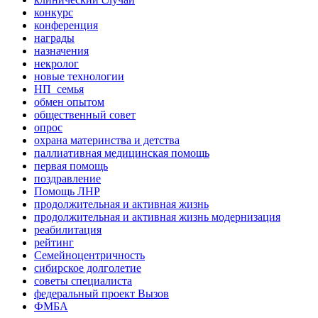
конкурс
конференция
награды
назначения
некролог
новые технологии
НП_семья
обмен опытом
общественный совет
опрос
охрана материнства и детства
паллиативная медицинская помощь
первая помощь
поздравление
Помощь ЛНР
продолжительная и активная жизнь
продолжительная и активная жизнь модернизация
реабилитация
рейтинг
Семейноцентричность
сибирское долголетие
советы специалиста
федеральный проект Вызов
ФМБА