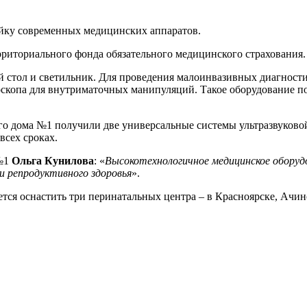
ку современных медицинских аппаратов.
рриториального фонда обязательного медицинского страхования.
 стол и светильник. Для проведения малоинвазивных диагности
оскопа для внутриматочных манипуляций. Такое оборудование п
о дома №1 получили две универсальные системы ультразвуково
всех сроках.
 №1
Ольга Кунилова
: «
Высокотехнологичное медицинское оборуд
и репродуктивного здоровья
».
ется оснастить три перинатальных центра – в Красноярске, Ачи