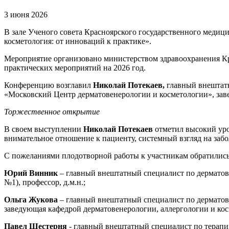
3 июня 2026
В зале Ученого совета Красноярского государственного медиц
косметология: от инноваций к практике».
Мероприятие организовано министерством здравоохранения К
практических мероприятий на 2026 год.
Конференцию возглавил
Николай Потекаев,
главный внештатн
«Московский Центр дерматовенерологии и косметологии», за
Торжественное открытие
В своем выступлении
Николай Потекаев
отметил высокий уро
внимательное отношение к пациенту, системный взгляд на заб
С пожеланиями плодотворной работы к участникам обратились
Юрий Винник
– главный внештатный специалист по дерматов
№1), профессор, д.м.н.;
Ольга Жукова
– главный внештатный специалист по дерматов
заведующая кафедрой дерматовенерологии, аллергологии и к
Павел Шестерня
- главный внештатный специалист по терапии