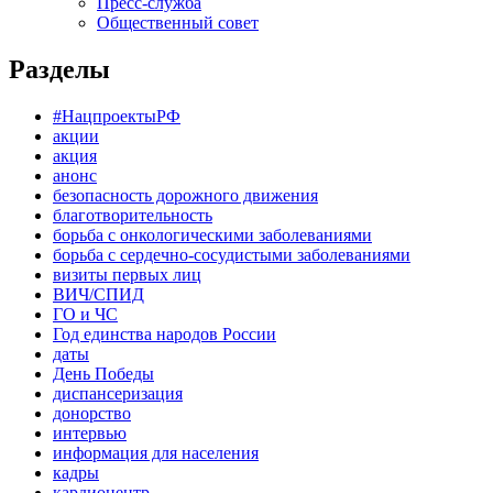
Пресс-служба
Общественный совет
Разделы
#НацпроектыРФ
акции
акция
анонс
безопасность дорожного движения
благотворительность
борьба с онкологическими заболеваниями
борьба с сердечно-сосудистыми заболеваниями
визиты первых лиц
ВИЧ/СПИД
ГО и ЧС
Год единства народов России
даты
День Победы
диспансеризация
донорство
интервью
информация для населения
кадры
кардиоцентр