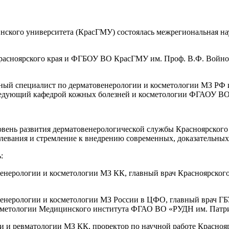
инского университета (КрасГМУ) состоялась межрегиональная н
расноярского края и ФГБОУ ВО КрасГМУ им. Проф. В.Ф. Войно-
ый специалист по дерматовенерологии и косметологии МЗ РФ и
ведующий кафедрой кожных болезней и косметологии ФГАОУ ВО 
вень развития дерматовенерологической службы Красноярского к
олевания и стремление к внедрению современных, доказательных
:
енерологии и косметологии МЗ КК, главный врач Красноярско
енерологии и косметологии МЗ России в ЦФО, главный врач ГБ
осметологии Медицинского института ФГАО ВО «РУДН им. Патр
 и ревматологии МЗ КК, проректор по научной работе Красноярс