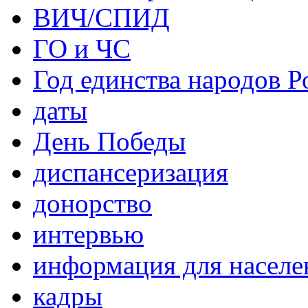
ВИЧ/СПИД
ГО и ЧС
Год единства народов Р
даты
День Победы
диспансеризация
донорство
интервью
информация для населе
кадры