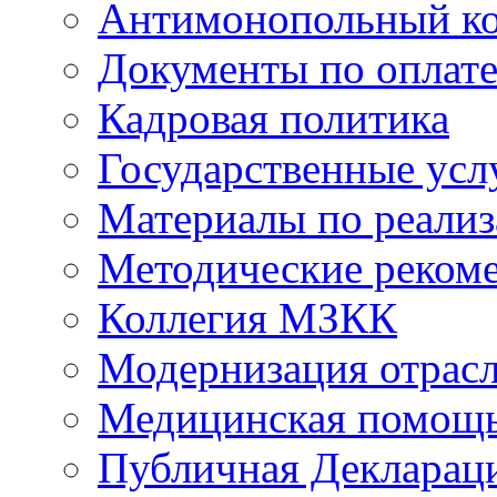
Антимонопольный к
Документы по оплате
Кадровая политика
Государственные усл
Материалы по реали
Методические реком
Коллегия МЗКК
Модернизация отрасл
Медицинская помощ
Публичная Деклараци