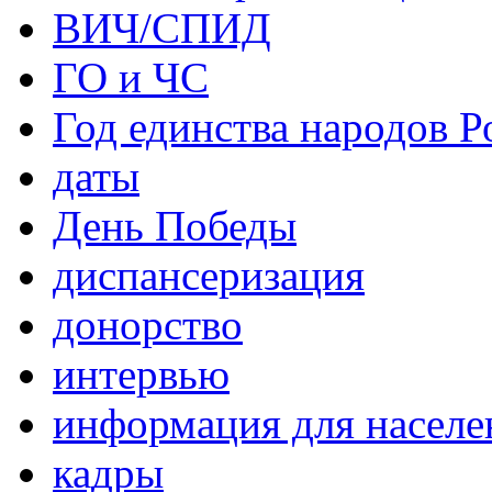
ВИЧ/СПИД
ГО и ЧС
Год единства народов Р
даты
День Победы
диспансеризация
донорство
интервью
информация для населе
кадры