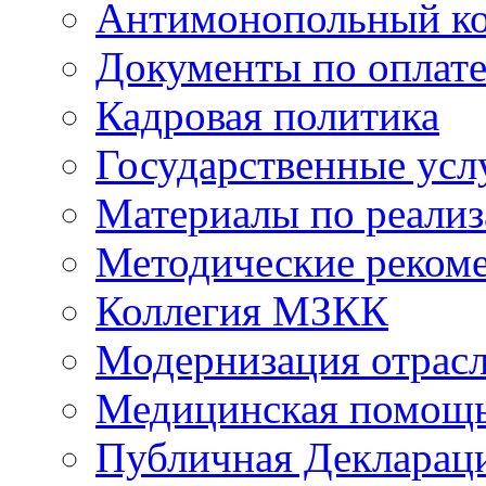
Антимонопольный к
Документы по оплате
Кадровая политика
Государственные усл
Материалы по реали
Методические реком
Коллегия МЗКК
Модернизация отрасл
Медицинская помощ
Публичная Деклараци