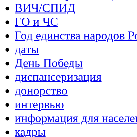
ВИЧ/СПИД
ГО и ЧС
Год единства народов Р
даты
День Победы
диспансеризация
донорство
интервью
информация для населе
кадры