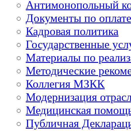
Антимонопольный к
Документы по оплате
Кадровая политика
Государственные усл
Материалы по реали
Методические реком
Коллегия МЗКК
Модернизация отрасл
Медицинская помощ
Публичная Деклараци