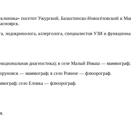
линика» посетит Ужурский, Балахтинско-Новосёловский и Манс
асноярск.
га, эндокринолога, аллерголога, специалистов УЗИ и функцион
 функциональная диагностика); в селе Малый Имыш — маммограф
аторуновск — маммограф; в село Ровное — флюорограф.
ммограф; село Еловка — флюорограф.
я.