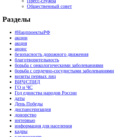
Пресс-служба
Общественный совет
Разделы
#НацпроектыРФ
акции
акция
анонс
безопасность дорожного движения
благотворительность
борьба с онкологическими заболеваниями
борьба с сердечно-сосудистыми заболеваниями
визиты первых лиц
ВИЧ/СПИД
ГО и ЧС
Год единства народов России
даты
День Победы
диспансеризация
донорство
интервью
информация для населения
кадры
кардиоцентр