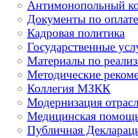
Антимонопольный к
Документы по оплате
Кадровая политика
Государственные усл
Материалы по реали
Методические реком
Коллегия МЗКК
Модернизация отрасл
Медицинская помощ
Публичная Деклараци