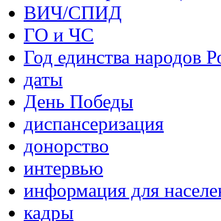
ВИЧ/СПИД
ГО и ЧС
Год единства народов Р
даты
День Победы
диспансеризация
донорство
интервью
информация для населе
кадры