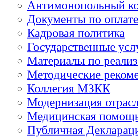
Антимонопольный к
Документы по оплате
Кадровая политика
Государственные усл
Материалы по реали
Методические реком
Коллегия МЗКК
Модернизация отрасл
Медицинская помощ
Публичная Деклараци