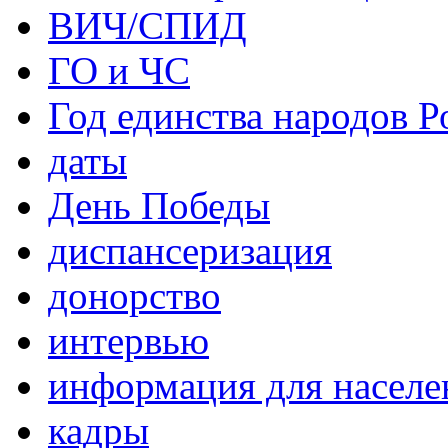
ВИЧ/СПИД
ГО и ЧС
Год единства народов Р
даты
День Победы
диспансеризация
донорство
интервью
информация для населе
кадры