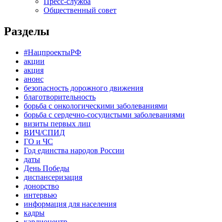
Пресс-служба
Общественный совет
Разделы
#НацпроектыРФ
акции
акция
анонс
безопасность дорожного движения
благотворительность
борьба с онкологическими заболеваниями
борьба с сердечно-сосудистыми заболеваниями
визиты первых лиц
ВИЧ/СПИД
ГО и ЧС
Год единства народов России
даты
День Победы
диспансеризация
донорство
интервью
информация для населения
кадры
кардиоцентр