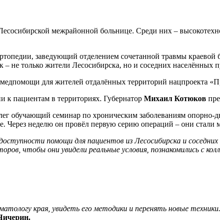
 Лесосибирской межрайонной больнице. Среди них – высокотех
ортопедии, заведующий отделением сочетанной травмы краевой
к – не только жители Лесосибирска, но и соседних населённых п
 медпомощи для жителей отдалённых территорий нацпроекта «П
и к пациентам в территориях. Губернатор
Михаил Котюков
пре
лег обучающий семинар по хроническим заболеваниям опорно-дв
е. Через неделю он провёл первую серию операций – они стали 
 доступности помощи для пациентов из Лесосибирска и соседних
оров, чтобы они увидели реальные условия, познакомились с кол
тологу края, увидеть его методики и перенять новые техники
Чичерин.