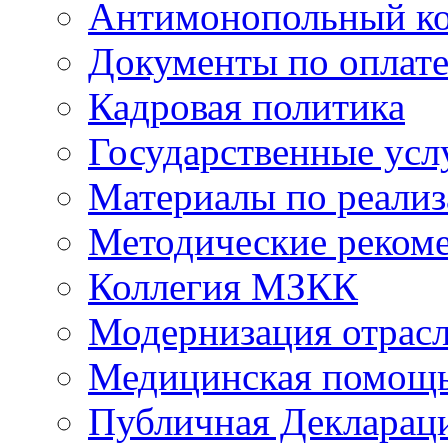
Антимонопольный к
Документы по оплате
Кадровая политика
Государственные усл
Материалы по реали
Методические реком
Коллегия МЗКК
Модернизация отрасл
Медицинская помощ
Публичная Деклараци