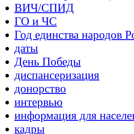
ВИЧ/СПИД
ГО и ЧС
Год единства народов Р
даты
День Победы
диспансеризация
донорство
интервью
информация для населе
кадры