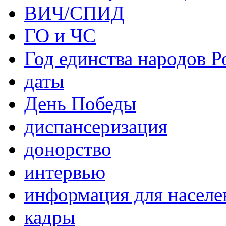
ВИЧ/СПИД
ГО и ЧС
Год единства народов Р
даты
День Победы
диспансеризация
донорство
интервью
информация для населе
кадры