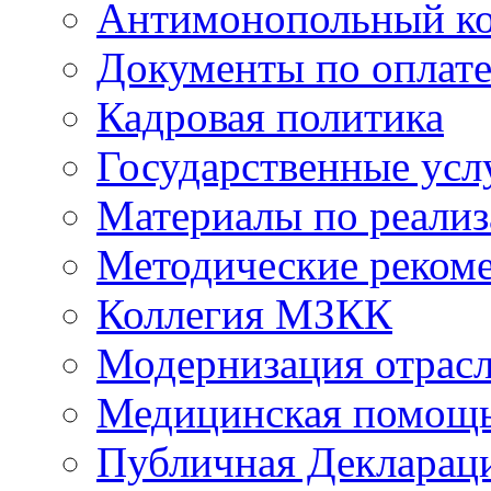
Антимонопольный к
Документы по оплате
Кадровая политика
Государственные усл
Материалы по реали
Методические реком
Коллегия МЗКК
Модернизация отрасл
Медицинская помощ
Публичная Деклараци